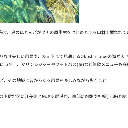
の離島で、島のほとんどがブナの原生林をはじめとする山林で覆われて
美しい風景や、25m下まで見通せるOkushiri blueの海が大
に点在し、マリンレジャーやフットパス(※)など体験メニューも
ど、その地域に昔からある風景を楽しみながら歩くこと。
の奥尻地区に江差町と結ぶ奥尻港が、南部に函館や札幌(丘珠)と