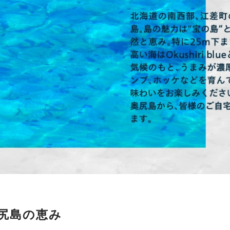
島奥尻島の恵み