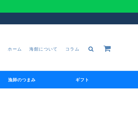
ホーム
海館について
コラム
漁師のつまみ
ギフト