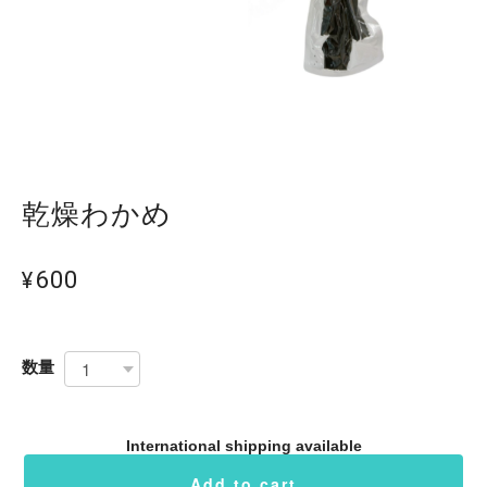
乾燥わかめ
¥600
数量
International shipping available
Add to cart