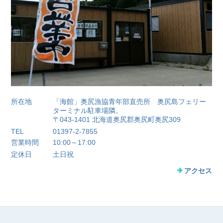
所在地
「海館」奥尻漁協青年部直売所 奥尻島フェリー
ターミナル駐車場隣。
〒043-1401 北海道奥尻郡奥尻町奥尻309
TEL
01397-2-7855
営業時間
10:00～17:00
定休日
土日祝
アクセス