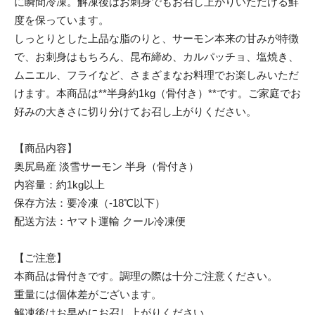
に瞬間冷凍。解凍後はお刺身でもお召し上がりいただける鮮
度を保っています。
しっとりとした上品な脂のりと、サーモン本来の甘みが特徴
で、お刺身はもちろん、昆布締め、カルパッチョ、塩焼き、
ムニエル、フライなど、さまざまなお料理でお楽しみいただ
けます。本商品は**半身約1kg（骨付き）**です。ご家庭でお
好みの大きさに切り分けてお召し上がりください。
【商品内容】
奥尻島産 淡雪サーモン 半身（骨付き）
内容量：約1kg以上
保存方法：要冷凍（-18℃以下）
配送方法：ヤマト運輸 クール冷凍便
【ご注意】
本商品は骨付きです。調理の際は十分ご注意ください。
重量には個体差がございます。
解凍後はお早めにお召し上がりください。