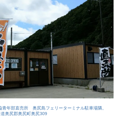
協青年部直売所 奥尻島フェリーターミナル駐車場隣。
 北海道奥尻郡奥尻町奥尻309