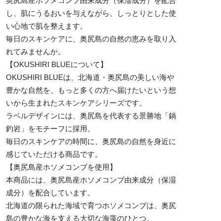
奥尻島産ホソメコンブ由来成分（保湿成分）を配合
し、肌にうるおいを与えながら、しっとりとした使
い心地で肌を整えます。
毎日のスキンケアに、奥尻島の自然の恵みを取り入
れてみませんか。
【OKUSHIRI BLUEについて】
OKUSHIRI BLUEは、北海道・奥尻島の美しい海や
豊かな自然を、もっと多くの方へ届けたいという想
いから生まれたスキンケアシリーズです。
ラベルデザインには、奥尻島を代表する景勝地「鍋
釣岩」をモチーフに採用。
毎日のスキンケアの時間に、奥尻島の自然を身近に
感じていただける商品です。
【奥尻島産ホソメコンブを使用】
本商品には、奥尻島産ホソメコンブ由来成分（保湿
成分）を配合しています。
北海道の限られた海域で育つホソメコンブは、奥尻
島の豊かな海を支える大切な海藻のひとつ。